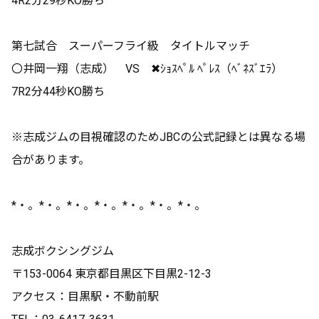
4R2分29秒KO勝ち
第七試合 スーパーフライ級 タイトルマッチ
〇井岡一翔（志成） VS ✖ｼｮｽﾍﾟﾙ ﾍﾟﾚｽ（ﾍﾞﾈｽﾞｴﾗ）
7R2分44秒KO勝ち
※志成ジムの目視確認のためJBCの公式記録とは異なる場
合があります。
*
・。
*
・。
*
・。
*
・。
*
・。
*
・。
*
・。
志成ボクシングジム
〒
153-0064
東京都目黒区下目黒
2-12-3
アクセス：目黒駅・不動前駅