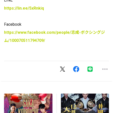
LINE
https://lin.ee/5xRnkiq
Facebook
https://www.facebook.com/people/
志成
-
ボクシングジ
ム
/100070511794709/