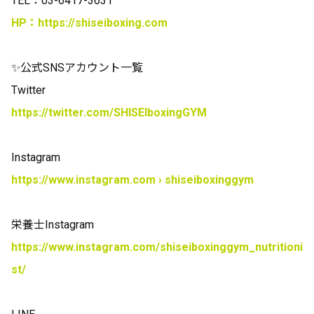
TEL
：
03-6417-3631
HP
：
https://shiseiboxing.com
✨
公式
SNS
アカウント一覧
Twitter
https://twitter.com/SHISEIboxingGYM
Instagram
https://www.instagram.com › shiseiboxinggym
栄養士
Instagram
https://www.instagram.com/shiseiboxinggym_nutritioni
st/