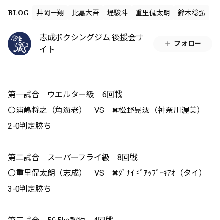
BLOG
井岡一翔
比嘉大吾
堤駿斗
重里侃太朗
鈴木稔弘
志成ボクシングジム 後援会サ
フォロー
イト
第一試合 ウエルター級 6回戦
〇浦嶋将之（角海老） VS ✖松野晃汰（神奈川渥美）
2-0判定勝ち
第二試合 スーパーフライ級 8回戦
〇重里侃太朗（志成） VS ✖ﾀﾞﾅｲ ｷﾞｱｯﾌﾞｰｷｱｵ（タイ）
3-0判定勝ち