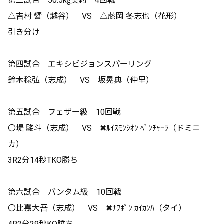
第三試合 50.5㎏契約 4回戦
△吉村 響（越谷） VS △藤岡 冬志也（花形）
引き分け
第四試合 エキシビジョンスパーリング
鈴木稔弘（志成） VS 坂晃典（仲里）
第五試合 フェザー級 10回戦
〇堤 駿斗（志成） VS ✖ﾙｲｽﾓﾝｼｵﾝ ﾍﾞﾝﾁｬｰﾗ（ドミニ
カ）
3R2分14秒TKO勝ち
第六試合 バンタム級 10回戦
〇比嘉大吾（志成） VS ✖ﾅﾜﾎﾟﾝ ｶｲｶﾝﾊ（タイ）